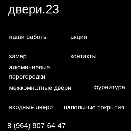
WA
Политика
конфиденциальности
Сайт сделан студией
"Рыба под
водой"