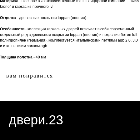
Материал
- в основе высококачественный mdf швейцарской компании - "swiss
двери.23
krono" и каркас из прочного lvl
Отделка
- древесные покрытия toppan (япония)
наши работы
акции
Особенности
- коллекция каркасных дверей включает в себя современный
модельный ряд в древесном покрытии toppan (япония) и покрытие бетон loft
полипропилен (германия). комплектуется итальянскими петлями agb 2.0, 3.0
замер
контакты
и итальянским замком agb
алюминиевые
перегородки
Толщина полотна
- 40 мм
фурнитура
межкомнатные двери
вам понравится
входные двери
напольные покрытия
8 (964) 907-64-47
8 (918) 001-56-04
ИП Фокина Виктория Алексеевна
Любая информация, представленная на данном
ИНН: 231138702432
сайте, носит исключительно информационный
ОГРНИП: 319237500016295
характер и ни при каких условиях не является
публичной офертой, определяемой положениями
статьи 437 ГК РФ. Отправляя сведения через
любую электронную форму на этом сайте, вы
даете согласие на обработку ваших
персональных данных.