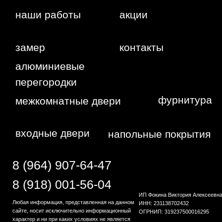
г. Краснодар,
Жуковского,
4г
WA
Политика
конфиденциальности
Сайт сделан студией
"Рыба под
водой"