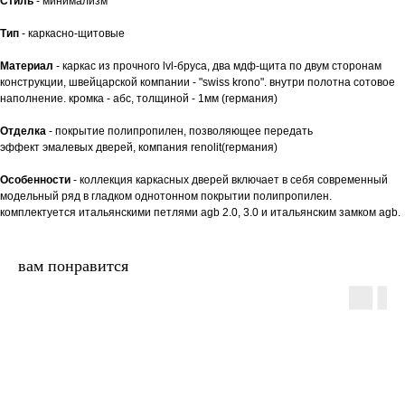
Стиль
- минимализм
Тип
- каркасно-щитовые
Материал
- каркас из прочного lvl-бруса, два мдф-щита по двум сторонам
конструкции, швейцарской компании - "swiss krono". внутри полотна сотовое
наполнение. кромка - абс, толщиной - 1мм (германия)
Отделка
- покрытие полипропилен, позволяющее передать
эффект эмалевых дверей, компания renolit(германия)
Особенности
- коллекция каркасных дверей включает в себя современный
модельный ряд в гладком однотонном покрытии полипропилен.
комплектуется итальянскими петлями agb 2.0, 3.0 и итальянским замком agb.
вам понравится