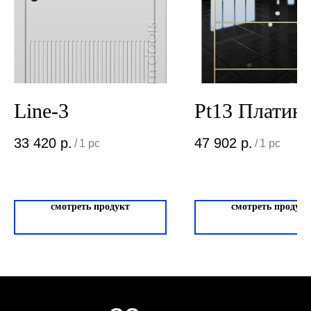
Политика
конфиденциальности
Сайт сделан студией
"Рыба под
водой"
Line-3
Pt13 Платин
33 420
р.
47 902
р.
/
1 pc
/
1 pc
смотреть продукт
смотреть продукт