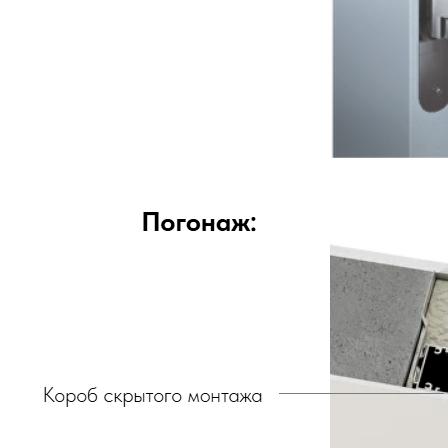
двери.23
наши работы
акции
замер
контакты