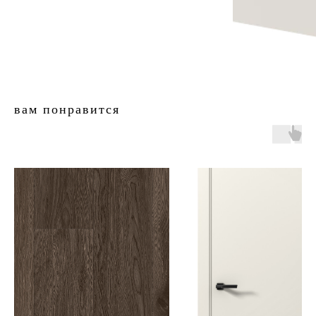
замер
контакты
алюминиевые
перегородки
фурнитура
межкомнатные двери
входные двери
напольные покрытия
вам понравится
8 (964) 907-64-47
8 (918) 001-56-04
ИП Фокина Виктория Алексеевна
Любая информация, представленная на данном
ИНН: 231138702432
сайте, носит исключительно информационный
ОГРНИП: 319237500016295
характер и ни при каких условиях не является
публичной офертой, определяемой положениями
статьи 437 ГК РФ. Отправляя сведения через
любую электронную форму на этом сайте, вы
даете согласие на обработку ваших
персональных данных.
г. Краснодар,
Жуковского,
4г
WA