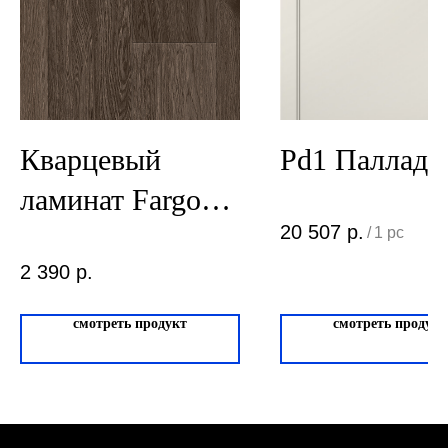
Политика
конфиденциальности
Сайт сделан студией
"Рыба под
водой"
Кварцевый
Pd1 Паллади
ламинат Fargo
20 507
р.
Comfort Дуб
/
1 pc
2 390
р.
Старый
JC18001-28
смотреть продукт
смотреть продукт