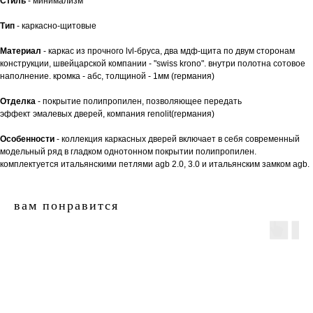
Стиль
- минимализм
Тип
- каркасно-щитовые
Материал
- каркас из прочного lvl-бруса, два мдф-щита по двум сторонам
конструкции, швейцарской компании - "swiss krono". внутри полотна сотовое
наполнение. кромка - абс, толщиной - 1мм (германия)
Отделка
- покрытие полипропилен, позволяющее передать
эффект эмалевых дверей, компания renolit(германия)
Особенности
- коллекция каркасных дверей включает в себя современный
модельный ряд в гладком однотонном покрытии полипропилен.
комплектуется итальянскими петлями agb 2.0, 3.0 и итальянским замком agb.
вам понравится