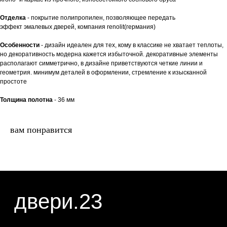
двери.23
Отделка
- покрытие полипропилен, позволяющее передать
эффект эмалевых дверей, компания renolit(германия)
Особенности
- дизайн идеален для тех, кому в классике не хватает теплоты,
наши работы
акции
но декоративность модерна кажется избыточной. декоративные элементы
располагают симметрично, в дизайне приветствуются четкие линии и
замер
контакты
геометрия. минимум деталей в оформлении, стремление к изысканной
простоте
алюминиевые
перегородки
Толщина полотна
- 36 мм
фурнитура
межкомнатные двери
вам понравится
входные двери
напольные покрытия
8 (964) 907-64-47
8 (918) 001-56-04
ИП Фокина Виктория Алексеевна
Любая информация, представленная на данном
ИНН: 231138702432
сайте, носит исключительно информационный
ОГРНИП: 319237500016295
характер и ни при каких условиях не является
публичной офертой, определяемой положениями
статьи 437 ГК РФ. Отправляя сведения через
любую электронную форму на этом сайте, вы
даете согласие на обработку ваших