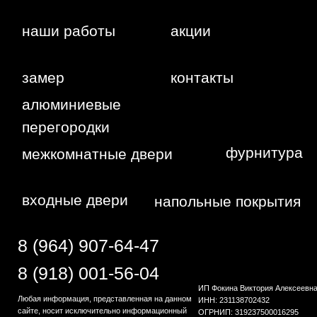
персональных данных.
г. Краснодар,
Жуковского,
4г
WA
Политика
конфиденциальности
Сайт сделан студией
"Рыба под
водой"