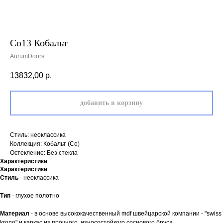
Co13 Кобальт
AurumDoors
13832,00
р.
добавить в корзину
Стиль: неоклассика
Коллекция: Кобальт (Co)
Остекление: Без стекла
Характеристики
Характеристики
Стиль
- неоклассика
Тип
- глухое полотно
Материал
- в основе высококачественный mdf швейцарской компании - "swiss
krono" и каркас из прочного, износостойкого соснового бруса