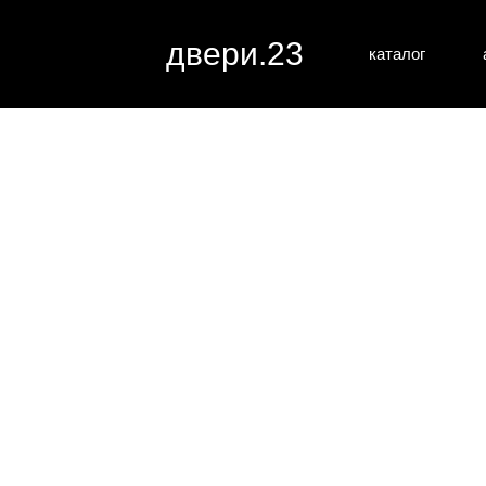
двери.23
каталог
межкомн
все категории