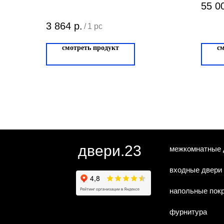
PARMA CYL.04
55 0
Матовый кофе
3 864
р.
/
1 pc
CYL.04.11
смотреть продукт
с
двери.23
межкомнатные 
входные двери
напольные пок
фурнитура