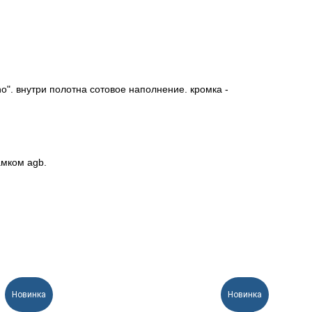
no". внутри полотна сотовое наполнение. кромка -
амком agb.
Новинка
Новинка