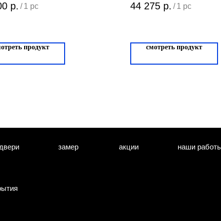
00
р.
44 275
р.
/
1 pc
/
1 pc
мотреть продукт
смотреть продукт
двери
замер
акции
наши работ
рытия