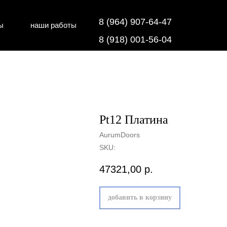
8 (964) 907-64-47
ы
наши работы
дки
напольные покрытия
8 (918) 001-56-04
Pt12 Платина
AurumDoors
SKU:
47321,00
р.
добавить в корзину