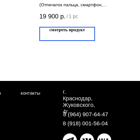
(Отпечаток пальца, смартфон,
механический ключ, цифровой пароль,
19 900
р.
/
1 pc
RFID карта)
смотреть продукт
г.
ы
контакты
Краснодар,
Жуковского,
4г
8 (964) 907-64-47
8 (918) 001-56-04