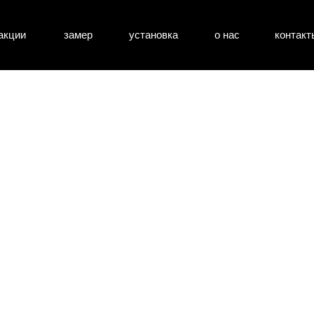
акции
замер
установка
о нас
контакт
атные двери
входные двери
перегоро