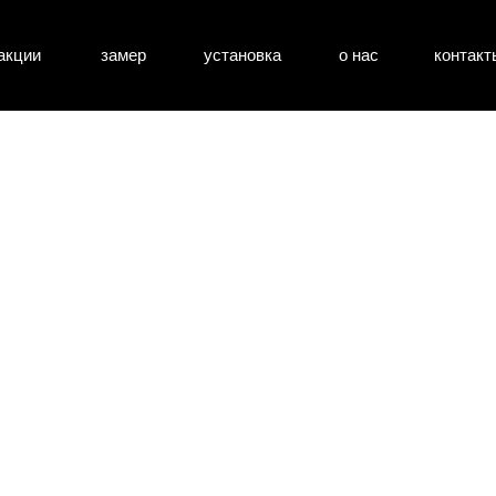
акции
замер
установка
о нас
контакт
атные двери
входные двери
перегоро