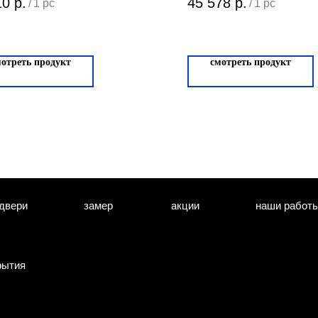
10
р.
45 578
р.
/
1 pc
/
1 pc
мотреть продукт
смотреть продукт
двери
замер
акции
наши работ
рытия