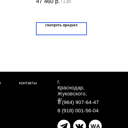
47 460
р.
/
1 pc
смотреть продукт
г.
ы
контакты
Краснодар,
Жуковского,
4г
8 (964) 907-64-47
8 (918) 001-56-04
WA