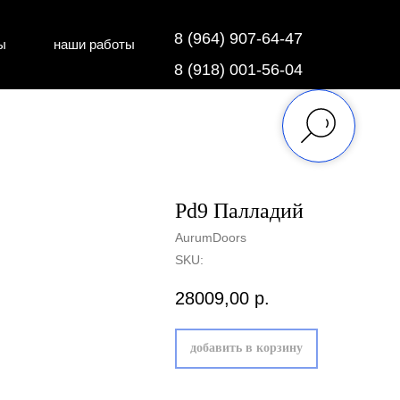
8 (964) 907-64-47
ы
наши работы
дки
напольные покрытия
8 (918) 001-56-04
Pd9 Палладий
AurumDoors
SKU:
28009,00
р.
добавить в корзину