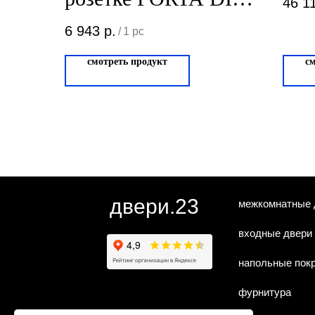
46 1
PARMA Punto PVD
6 943
р.
/
1 pc
Полированное
смотреть продукт
с
золото 102.06
двери.23
межкомнатные 
входные двери
напольные пок
фурнитура