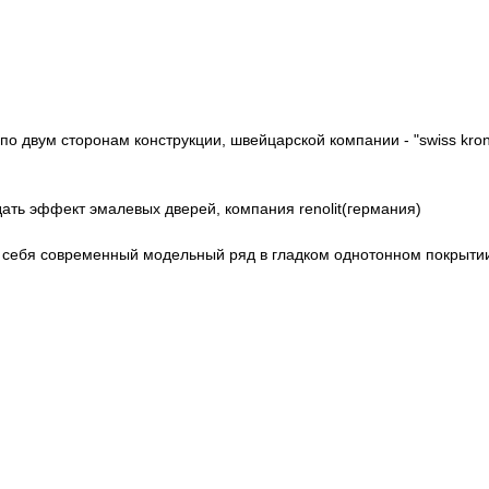
 по двум сторонам конструкции, швейцарской компании - "swiss kron
ть эффект эмалевых дверей, компания renolit(германия)
в себя современный модельный ряд в гладком однотонном покрыти