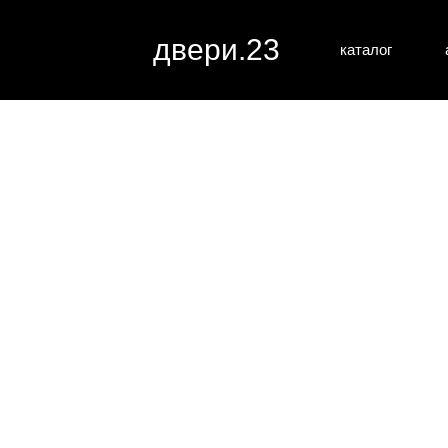
двери.23
каталог
межкомн
все категории