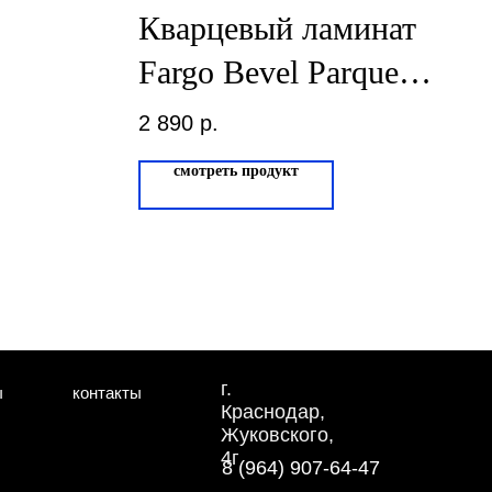
Кварцевый ламинат
Fargo Bevel Parquet
Дуб Гавана 33-653-
2 890
р.
27
смотреть продукт
г.
ы
контакты
Краснодар,
Жуковского,
4г
8 (964) 907-64-47