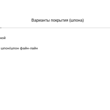
Варианты покрытия (шпона)
мкой
, шпон/шпон файн-лайн