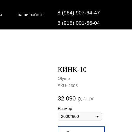
8 (964) 907-64-47
ы
наши работы
дки
напольные покрытия
8 (918) 001-56-04
КИНК-10
Olymp
SKU:
2605
32 090
р.
/
1 pc
Размер