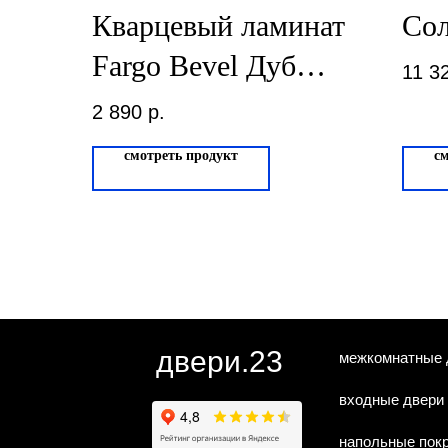
Кварцевый ламинат
Со
Fargo Bevel Дуб
11 3
Неаполь 50-5003-4
2 890
р.
смотреть продукт
с
двери.23
межкомнатные 
входные двери
напольные пок