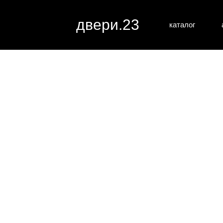
двери.23
каталог
межкомн
все категории