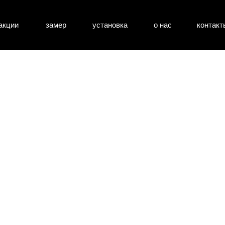
акции
замер
установка
о нас
контакт
атные двери
входные двери
перегоро