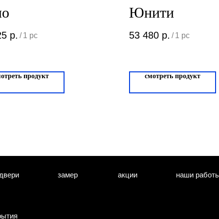
ло
Юнити
25
р.
53 480
р.
/
1 pc
/
1 pc
мотреть продукт
смотреть продукт
двери
замер
акции
наши работ
рытия