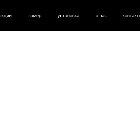
акции
замер
установка
о нас
контакт
атные двери
входные двери
перегоро