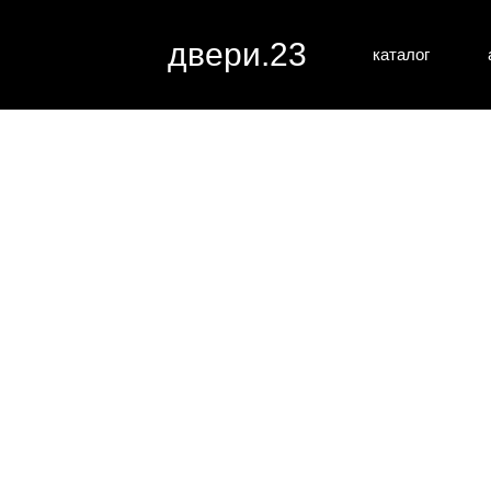
двери.23
каталог
межкомн
все категории