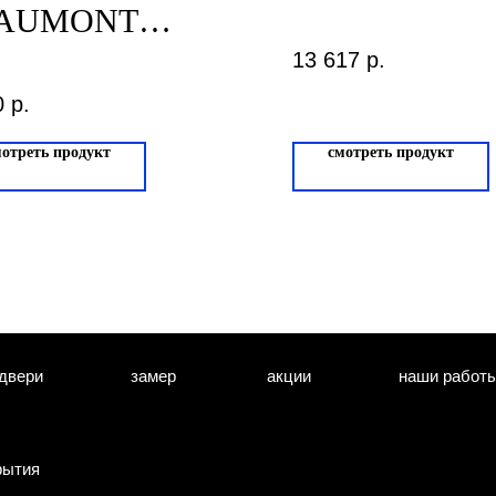
AUMONT
RITAS Лафарг
13 617
р.
0
р.
мотреть продукт
смотреть продукт
двери
замер
акции
наши работ
рытия