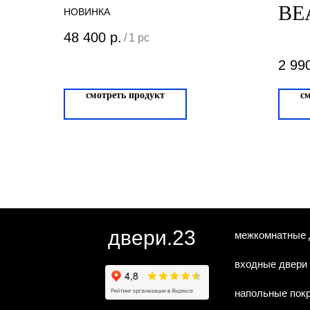
BE
НОВИНКА
VE
48 400
р.
/
1 pc
2 99
смотреть продукт
с
двери.23
межкомнатные 
входные двери
напольные пок