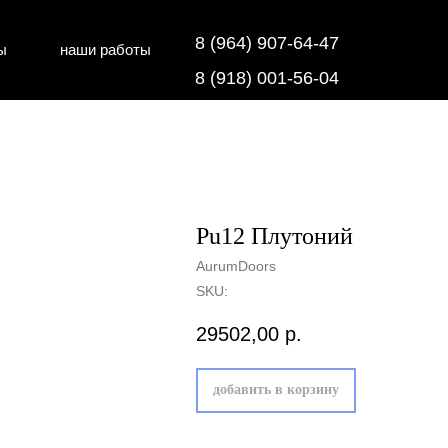
8 (964) 907-64-47
ы
наши работы
дки
напольные покрытия
8 (918) 001-56-04
Pu12 Плутоний
AurumDoors
SKU:
29502,00
р.
добавить в корзину