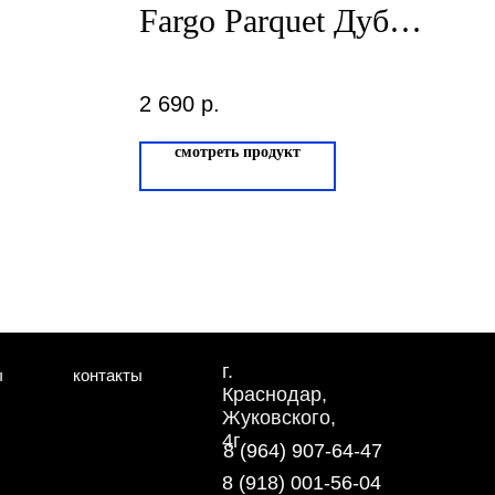
Fargo Parquet Дуб
Афины 33-2187-09
4/0.5мм
2 690
р.
смотреть продукт
г.
ы
контакты
Краснодар,
Жуковского,
4г
8 (964) 907-64-47
8 (918) 001-56-04