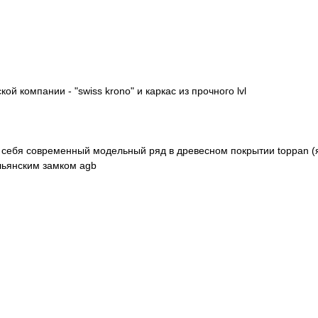
й компании - "swiss krono" и каркас из прочного lvl
 себя современный модельный ряд в древесном покрытии toppan (я
альянским замком agb