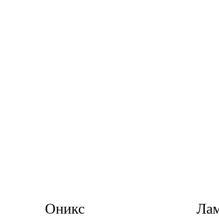
Оникс
Ла