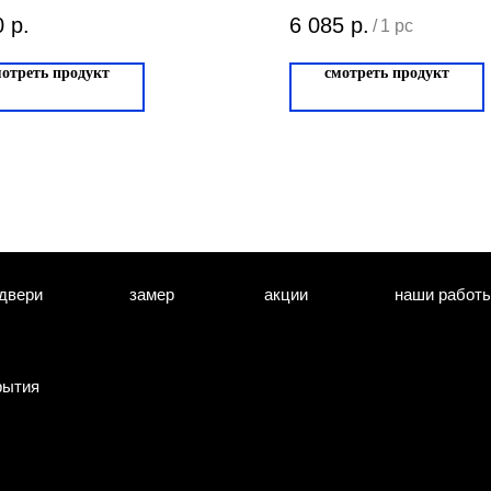
честер 50-6191-
PARMA Italia
0
р.
6 085
р.
/
1 pc
Матовое золо
мотреть продукт
смотреть продукт
206.07
двери
замер
акции
наши работ
рытия