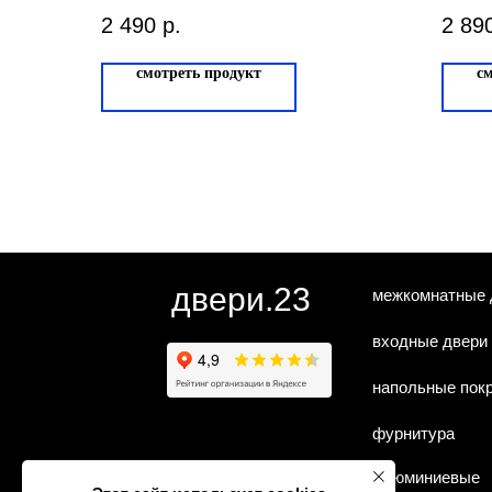
Дюрас
Ман
2 490
р.
2 89
3
смотреть продукт
с
двери.23
межкомнатные 
входные двери
напольные пок
фурнитура
алюминиевые