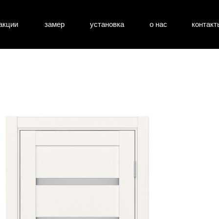
акции
замер
установка
о нас
контакт
атные двери
входные двери
перегоро