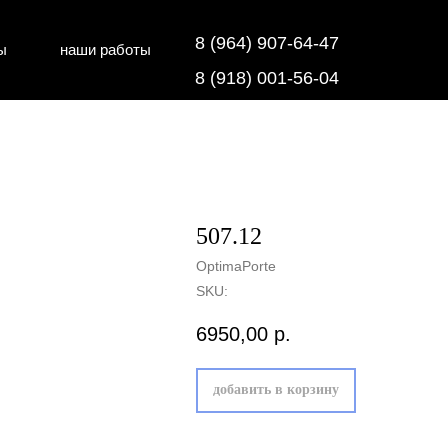
8 (964) 907-64-47
ы
наши работы
дки
напольные покрытия
8 (918) 001-56-04
507.12
OptimaPorte
SKU:
6950,00
р.
добавить в корзину