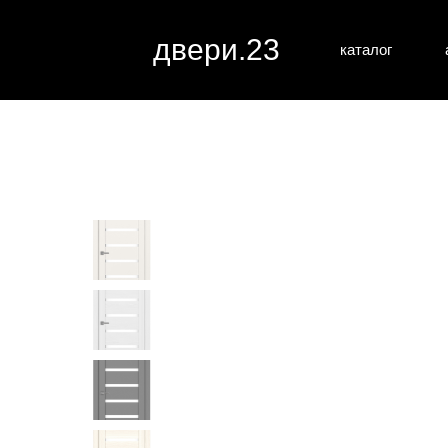
двери.23
каталог
межкомн
все категории