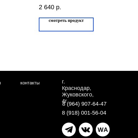
VERTU Дуб
2 640
р.
то
иберийский
смотреть продукт
г.
ы
контакты
Краснодар,
Жуковского,
4г
8 (964) 907-64-47
8 (918) 001-56-04
WA