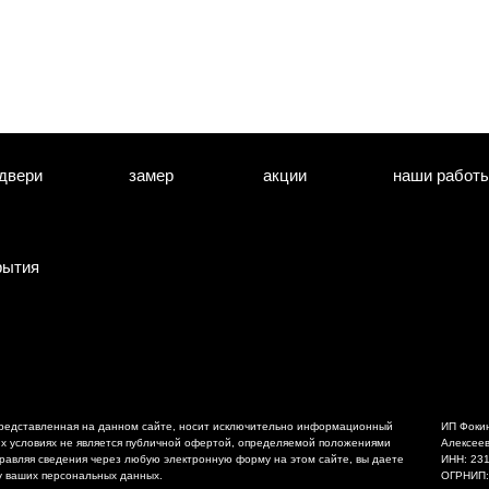
двери
замер
акции
наши работ
рытия
редставленная на данном сайте, носит исключительно информационный
ИП Фоки
ких условиях не является публичной офертой, определяемой положениями
Алексее
правляя сведения через любую электронную форму на этом сайте, вы даете
ИНН: 23
у ваших персональных данных.
ОГРНИП: