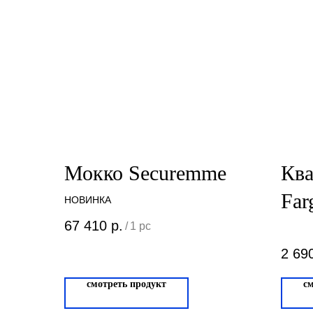
Мокко Securemme
Ква
Far
НОВИНКА
Лон
67 410
р.
/
1 pc
33-
2 69
смотреть продукт
с