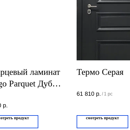
рцевый ламинат
Термо Серая
go Parquet Дуб
донский Туман
61 810
р.
/
1 pc
81996-14 4/0.5мм
0
р.
мотреть продукт
смотреть продукт