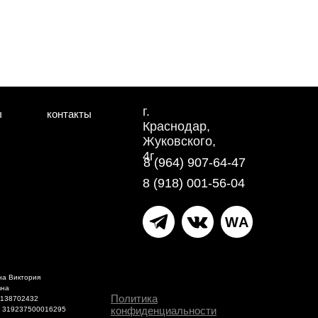
г.
ы
контакты
Краснодар,
Жуковского,
4г
8 (964) 907-64-47
8 (918) 001-56-04
WA
на Виктория
вна
Политика
1138702432
конфиденциальности
 319237500016295