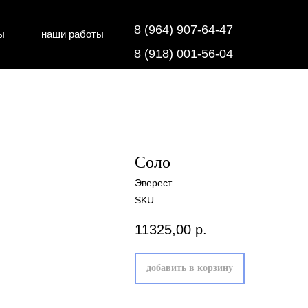
8 (964) 907-64-47
ы
наши работы
дки
напольные покрытия
8 (918) 001-56-04
Соло
Эверест
SKU:
11325,00
р.
добавить в корзину