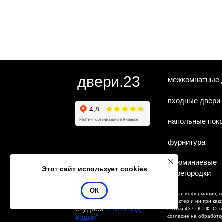
двери.23
межкомнатные 
входные двери
напольные пок
фурнитура
алюминиевые
Этот сайт использует cookies
перегородки
ОК
Любая информация, п
Сайт сделан
характер и ни при ка
студией
"Рыба под
статьи 437 ГК РФ. От
водой"
согласие на обработк