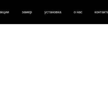
акции
замер
установка
о нас
контакт
атные двери
входные двери
перегоро