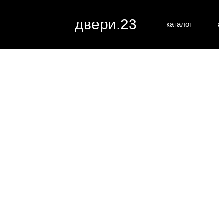
двери.23
каталог
межкомн
все категории