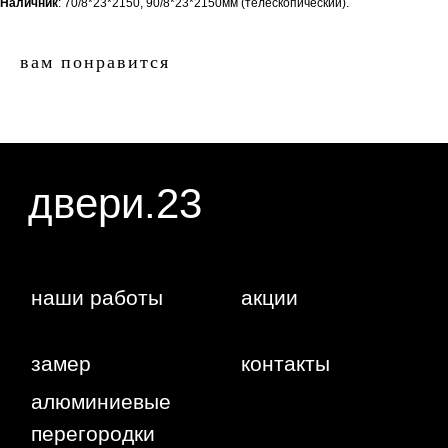
замер
контакты
Наличник
: 70/8*23*2150, 90/8*23*2150мм (телескопический).
алюминиевые
перегородки
вам понравится
фурнитура
межкомнатные двери
входные двери
напольные покрытия
8 (964) 907-64-47
8 (918) 001-56-04
ИП Фокина Виктория Алексеевна
Любая информация, представленная на данном
ИНН: 231138702432
сайте, носит исключительно информационный
ОГРНИП: 319237500016295
характер и ни при каких условиях не является
публичной офертой, определяемой положениями
статьи 437 ГК РФ. Отправляя сведения через
любую электронную форму на этом сайте, вы
даете согласие на обработку ваших
персональных данных.
г. Краснодар,
Жуковского,
4г
WA