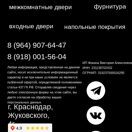
Политика
конфиденциальности
Сайт сделан студией
"Рыба под
водой"