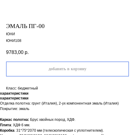
ЭМАЛЬ ПГ-00
ЮНИ
ЮНИ108
9783,00
р.
добавить в корзину
Класс: бюджетный
характеристики
характеристики
двери.23
Отделка полотна: грунт (Италия), 2-ух компонентная эмаль (Италия)
Покрытие: эмаль
Каркас полотна:
Брус хвойных пород, ХДФ.
наши работы
акции
Плита
: ХДФ 6 мм.
Коробка
: 31*75*2070 мм (телескопическая с уплотнителем).