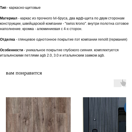
Тип
- каркасно-щитовые
Материал
- каркас из прочного lvl-бруса, два мдф-щита по двум сторонам
конструкции, швейцарской компании - "swiss krono". внутри полотна сотовое
наполнение. кромка - aлюминиевая с 4-х сторон.
Отделка
- глянцевое однотонное покрытие пэт компании renolit (германия)
Особенности
- уникальное покрытие глубокого сияния. комплектуется
итальянскими петлями agb 2.0, 3.0 и итальянским замком agb.
вам понравится
Но