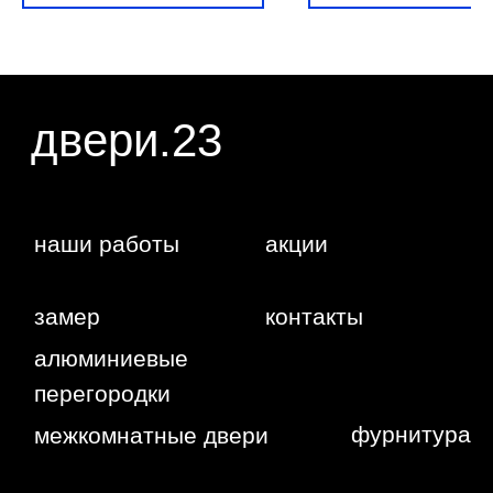
персональных данных.
г. Краснодар,
Жуковского,
4г
WA
Политика
конфиденциальности
Сайт сделан студией
"Рыба под
водой"