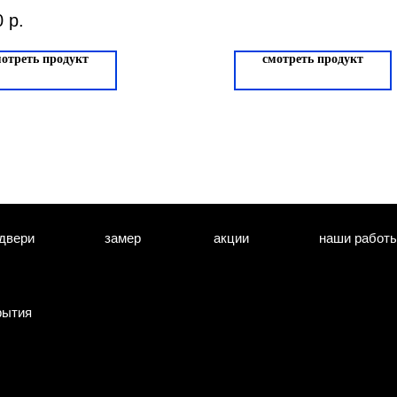
 Астория 33-305-
0
р.
мотреть продукт
смотреть продукт
двери
замер
акции
наши работ
рытия