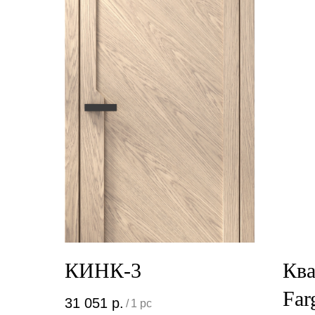
КИНК-3
Ква
Far
31 051
р.
/
1 pc