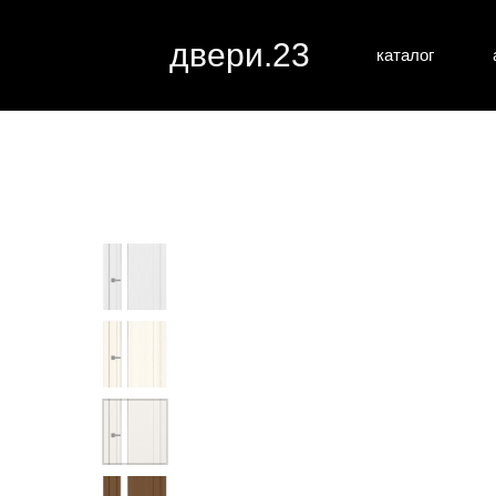
двери.23
каталог
межкомн
все категории