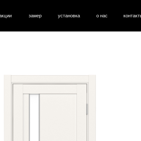
акции
замер
установка
о нас
контакт
атные двери
входные двери
перегоро