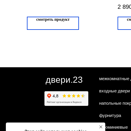
Дуб
2 89
47
смотреть продукт
с
двери.23
межкомнатные 
входные двери
напольные пок
фурнитура
алюминиевые