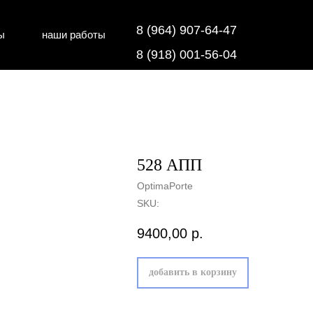
8 (964) 907-64-47
ы
наши работы
дки
напольные покрытия
8 (918) 001-56-04
528 АПП
OptimaPorte
SKU:
9400,00
р.
добавить в корзину