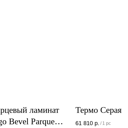
рцевый ламинат
Термо Серая
go Bevel Parquet
61 810
р.
/
1 pc