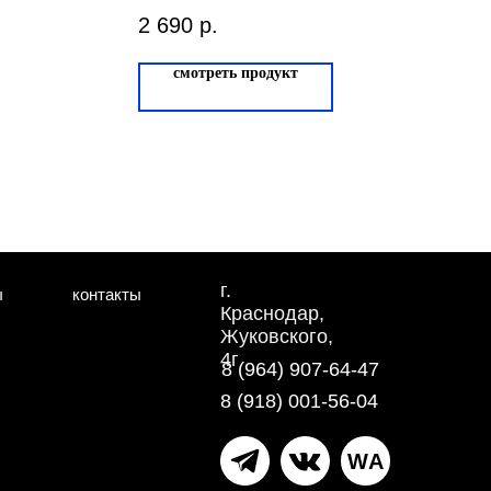
Дуб Копенгаген 44-
2 690
р.
720-16
смотреть продукт
г.
ы
контакты
Краснодар,
Жуковского,
4г
8 (964) 907-64-47
8 (918) 001-56-04
WA