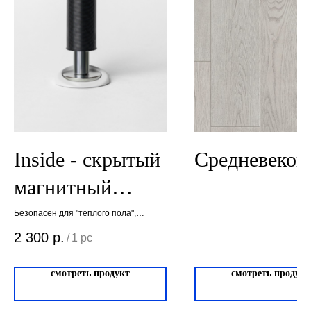
WA
Политика
конфиденциальности
Сайт сделан студией
"Рыба под
водой"
Inside - скрытый
Средневеков
магнитный
ограничитель
Безопасен для "теплого пола",
подходит для различных напольных
2 300
р.
/
1 pc
покрытий
смотреть продукт
смотреть продукт