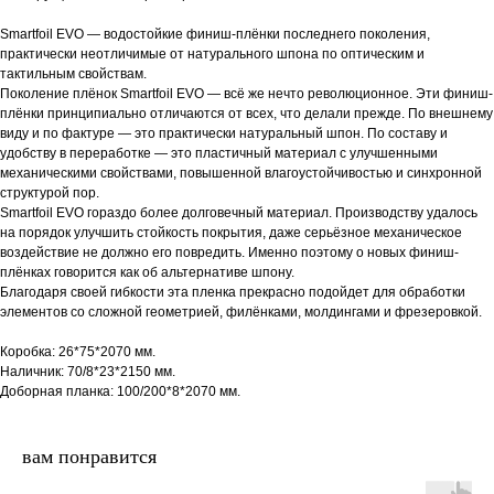
Smartfoil EVO — водостойкие финиш-плёнки последнего поколения,
практически неотличимые от натурального шпона по оптическим и
тактильным свойствам.
Поколение плёнок Smartfoil EVO — всё же нечто революционное. Эти финиш-
плёнки принципиально отличаются от всех, что делали прежде. По внешнему
виду и по фактуре — это практически натуральный шпон. По составу и
удобству в переработке — это пластичный материал с улучшенными
механическими свойствами, повышенной влагоустойчивостью и синхронной
структурой пор.
Smartfoil EVO гораздо более долговечный материал. Производству удалось
на порядок улучшить стойкость покрытия, даже серьёзное механическое
воздействие не должно его повредить. Именно поэтому о новых финиш-
плёнках говорится как об альтернативе шпону.
Благодаря своей гибкости эта пленка прекрасно подойдет для обработки
элементов со сложной геометрией, филёнками, молдингами и фрезеровкой.
Коробка: 26*75*2070 мм.
Наличник: 70/8*23*2150 мм.
Доборная планка: 100/200*8*2070 мм.
вам понравится