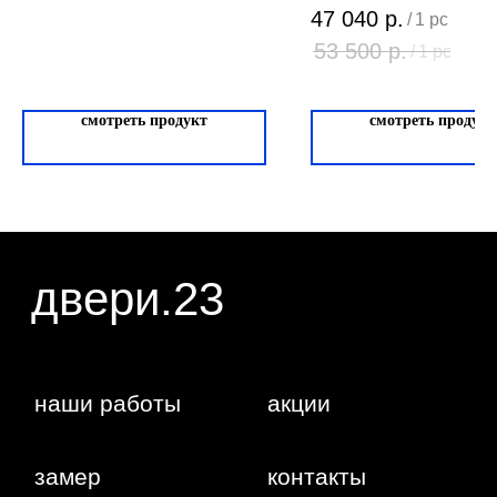
ИП Фокина Виктория Алексеевна
47 040
р.
/
1 pc
Любая информация, представленная на данном
ИНН: 231138702432
сайте, носит исключительно информационный
ОГРНИП: 319237500016295
53 500
р.
/
1 pc
характер и ни при каких условиях не является
публичной офертой, определяемой положениями
статьи 437 ГК РФ. Отправляя сведения через
любую электронную форму на этом сайте, вы
даете согласие на обработку ваших
персональных данных.
смотреть продукт
смотреть продукт
г. Краснодар,
Жуковского,
4г
WA
Политика
конфиденциальности
Сайт сделан студией
"Рыба под
водой"