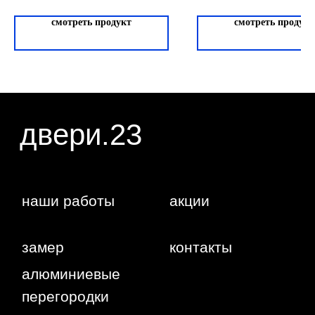
Чикаго 69W921
статьи 437 ГК РФ. Отправляя сведения через
любую электронную форму на этом сайте, вы
смотреть продукт
смотреть продукт
даете согласие на обработку ваших
персональных данных.
г. Краснодар,
Жуковского,
4г
WA
Политика
конфиденциальности
Сайт сделан студией
"Рыба под
водой"