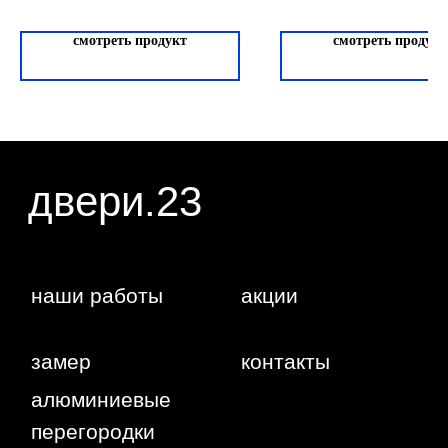
публичной офертой, определяемой положениями
статьи 437 ГК РФ. Отправляя сведения через
любую электронную форму на этом сайте, вы
смотреть продукт
смотреть продукт
даете согласие на обработку ваших
персональных данных.
г. Краснодар,
Жуковского,
4г
WA
Политика
конфиденциальности
Сайт сделан студией
"Рыба под
водой"