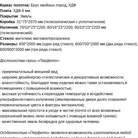
Каркас полотна:
Брус хвойных пород, ХДФ
Плита
: ХДФ 8 мм.
Покрытие
: Эмаль.
Коробка
: 31*75*2070 мм (телескопическая с уплотнителем).
Наличник
: 70/10*23*2200,
80/16*23*2200,
90/10*23*2200 мм
(телескопический).
Стекло:
мателюкс матовое/прозрачное.
Размеры:
400*2000 мм (один ряд стекол), 600/700*2000 мм (два ряда стекол),
800/900*2000 мм (три ряда стекол).
Достоинства серии «Перфето»:
· привлекательный внешний вид;
· широкие дизайнерско-стилистические и декоративные возможности;
· влагостойкость, благодаря чему изделие можно также устанавливать в
помещениях с повышенной влажностью;
· высокая устойчивость к перепадам температур и воздействию
ультрафиолетового излучения (эмалированные двери долго сохраняют
первоначальные цвета и фактуры материалов);
· максимальная простота в уходе и чистке (почти от всех возможных
загрязнений можно легко избавиться с помощью влажной тряпки);
· качественная эмаль безвредна для здоровья человека.
Особенностью «Перфето» является возможность изготовления любой