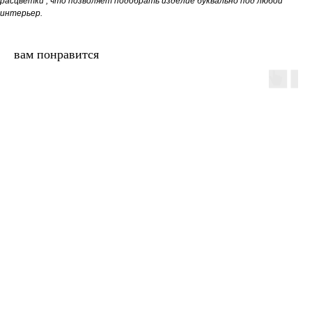
расцветки , что позволяет подобрать изделие буквально под любой
интерьер.
вам понравится
двери.23
наши работы
акции
замер
контакты
алюминиевые
перегородки
фурнитура
межкомнатные двери
входные двери
напольные покрытия