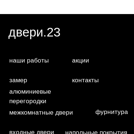
Жуковского,
4г
WA
Политика
конфиденциальности
Сайт сделан студией
"Рыба под
водой"