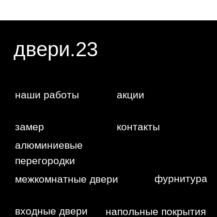
Жуковского,
4г
WA
Политика
конфиденциальности
Сайт сделан студией
"Рыба под
водой"