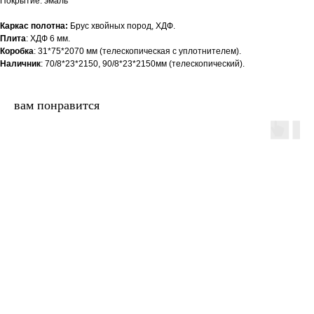
Покрытие: эмаль
Каркас полотна:
Брус хвойных пород, ХДФ.
Плита
: ХДФ 6 мм.
Коробка
: 31*75*2070 мм (телескопическая с уплотнителем).
Наличник
: 70/8*23*2150, 90/8*23*2150мм (телескопический).
вам понравится
двери.23