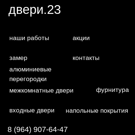
WA
Политика
конфиденциальности
Сайт сделан студией
"Рыба под
водой"