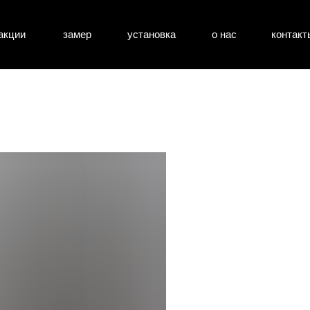
акции
замер
установка
о нас
контакт
атные двери
входные двери
перегоро