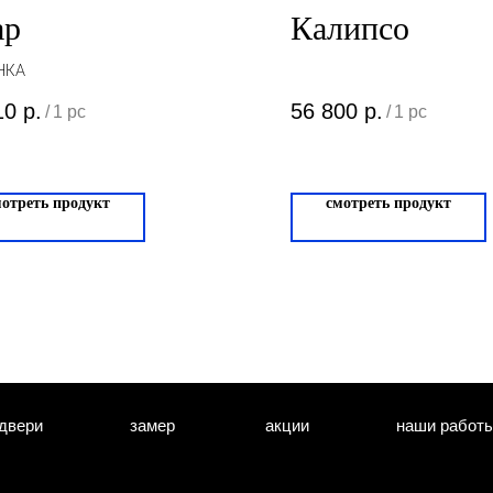
ар
Калипсо
НКА
10
р.
56 800
р.
/
1 pc
/
1 pc
мотреть продукт
смотреть продукт
двери
замер
акции
наши работ