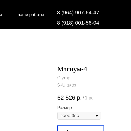
8 (964) 907-64-47
ы
наши работы
дки
напольные покрытия
8 (918) 001-56-04
Магнум-4
Olymp
SKU:
2583
62 526
р.
/
1 pc
Размер