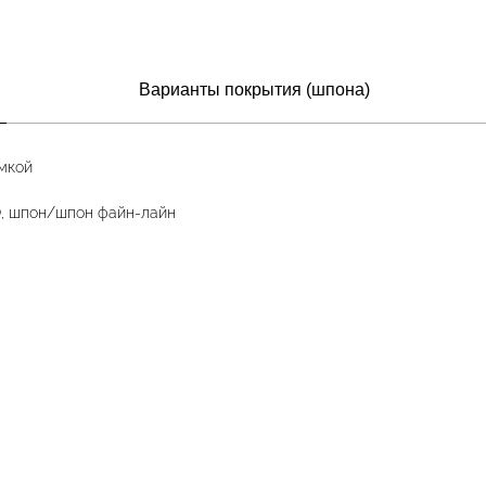
Варианты покрытия (шпона)
мкой
, шпон/шпон файн-лайн