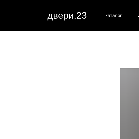
двери.23
каталог
межкомн
все категории