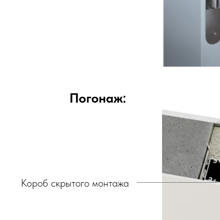
алюминиевые
перегородки
фурнитура
межкомнатные двери
входные двери
напольные покрытия
8 (964) 907-64-47
8 (918) 001-56-04
ИП Фокина Виктория Алексеевна
Любая информация, представленная на данном
ИНН: 231138702432
сайте, носит исключительно информационный
ОГРНИП: 319237500016295
характер и ни при каких условиях не является
публичной офертой, определяемой положениями
статьи 437 ГК РФ. Отправляя сведения через любую
электронную форму на этом сайте, вы даете согласие
на обработку ваших персональных данных.
г. Краснодар,
Жуковского, 4г
WA