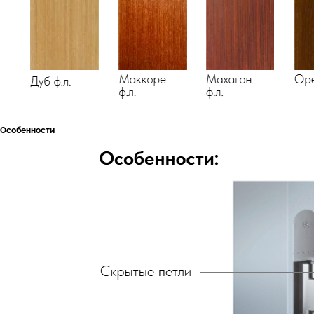
Особенности
двери.23
наши работы
акции
замер
контакты