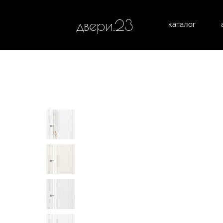
двери.23
каталог
межком
все категории