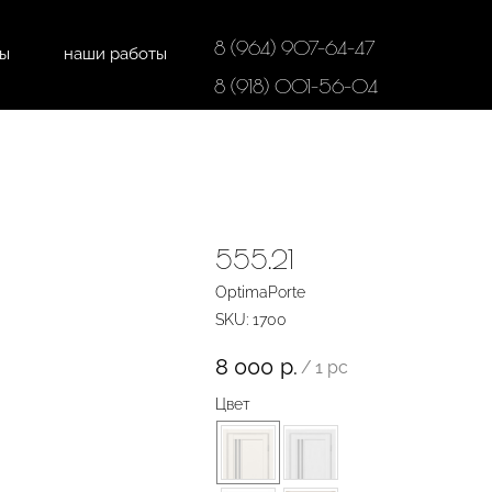
8 (964) 907-64-47
ты
наши работы
дки
напольные покрытия
8 (918) 001-56-04
555.21
OptimaPorte
SKU:
1700
8 000
р.
/
1 pc
Цвет