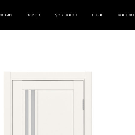
акции
замер
установка
о нас
контак
натные двери
входные двери
перегоро