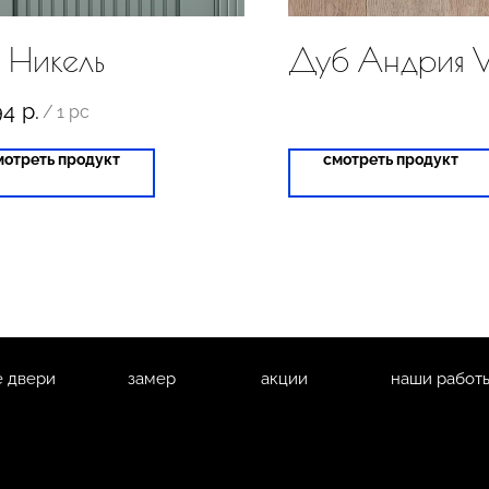
 Никель
Дуб Андрия V1
94
р.
/
1 pc
мотреть продукт
смотреть продукт
 двери
замер
акции
наши работ
и