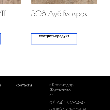
11
308 Дуб Блэкрок
смотреть продукт
г. Краснодар,
ы
контакты
Жуковского,
4г
8 (964) 907-64-47
8 (918) 001-56-04