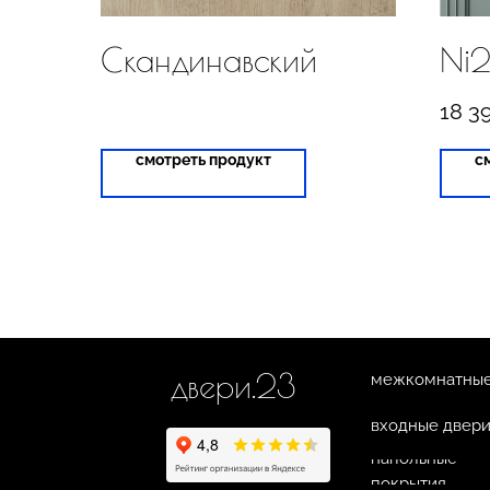
Скандинавский
Ni2
18 3
смотреть продукт
с
двери.23
межкомнатные
входные двер
напольные
покрытия