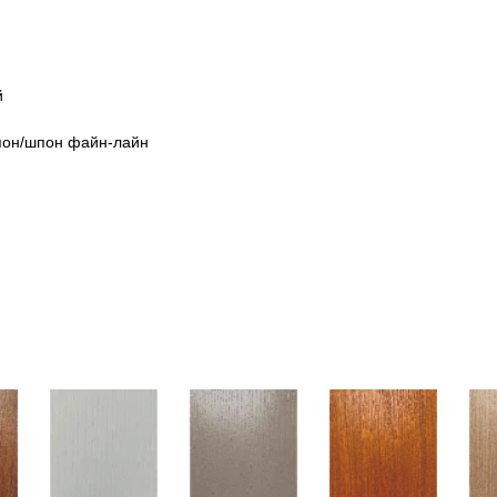
й
пон/шпон файн-лайн