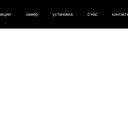
акции
замер
установка
о нас
контакт
атные двери
входные двери
перегоро