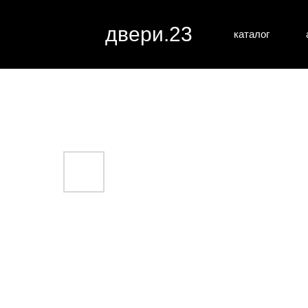
двери.23
каталог
межкомн
все категории