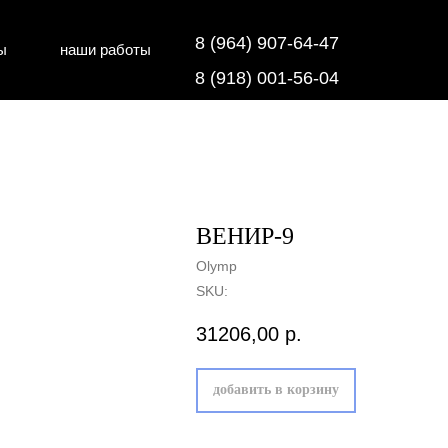
8 (964) 907-64-47
ы
наши работы
дки
напольные покрытия
8 (918) 001-56-04
ВЕНИР-9
Olymp
SKU:
31206,00
р.
добавить в корзину