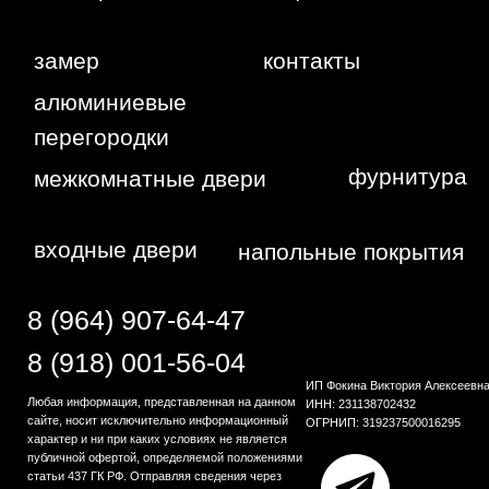
4г
WA
Политика
конфиденциальности
Сайт сделан студией
"Рыба под
водой"