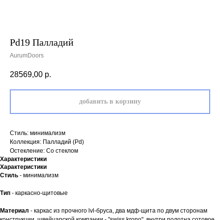
Pd19 Палладий
AurumDoors
28569,00
р.
добавить в корзину
Стиль: минимализм
Коллекция: Палладий (Pd)
Остекление: Со стеклом
Характеристики
Характеристики
Стиль
- минимализм
Тип
- каркасно-щитовые
двери.23
Материал
- каркас из прочного lvl-бруса, два мдф-щита по двум сторонам
конструкции, швейцарской компании - "swiss krono". внутри полотна сотовое