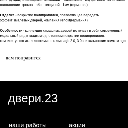
наполнение. кромка - абс, толщиной - 1мм (германия)
Отделка
- покрытие полипропилен, позволяющее передать
наши работы
акции
эффект эмалевых дверей, компания renolit(германия)
замер
контакты
Особенности
- коллекция каркасных дверей включает в себя современный
модельный ряд в гладком однотонном покрытии полипропилен.
алюминиевые
комплектуется итальянскими петлями agb 2.0, 3.0 и итальянским замком agb.
перегородки
фурнитура
межкомнатные двери
вам понравится
входные двери
напольные покрытия
8 (964) 907-64-47
8 (918) 001-56-04
ИП Фокина Виктория Алексеевна
Любая информация, представленная на данном
ИНН: 231138702432
сайте, носит исключительно информационный
ОГРНИП: 319237500016295
характер и ни при каких условиях не является
публичной офертой, определяемой положениями
статьи 437 ГК РФ. Отправляя сведения через
любую электронную форму на этом сайте, вы
даете согласие на обработку ваших
персональных данных.
г. Краснодар,
Жуковского,