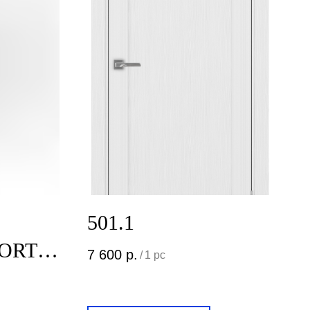
501.1
PORTA
7 600
р.
/
1 pc
C.033
й хром