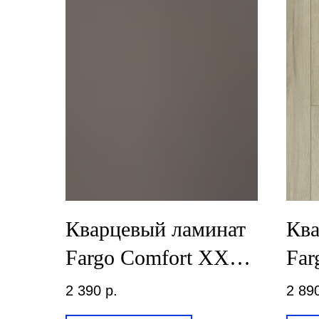
Кварцевый ламинат
Ква
Fargo Comfort XXL
Far
Дуб Французский
Бод
2 390
р.
2 89
DL1604