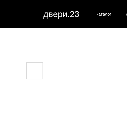
двери.23
каталог
межкомн
все категории