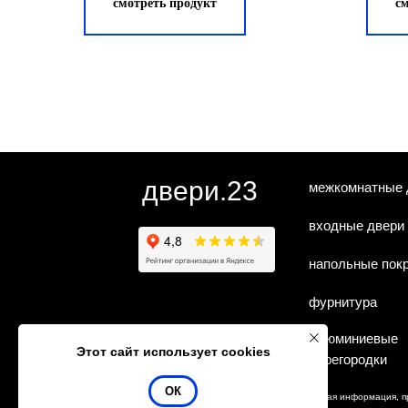
смотреть продукт
с
двери.23
межкомнатные 
входные двери
напольные пок
фурнитура
алюминиевые
Этот сайт использует cookies
перегородки
ОК
Любая информация, п