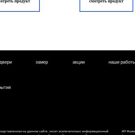
мотреть продукт
смотреть продукт
WC.033.01
двери
замер
акции
наши работ
рытия
редставленная на данном сайте, носит исключительно информационный
ИП Фоки