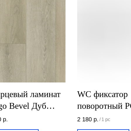
рцевый ламинат
WC фиксатор
go Bevel Дуб
поворотный 
рум 50-6191-18
DI PARMA W
0
р.
2 180
р.
/
1 pc
Полированны