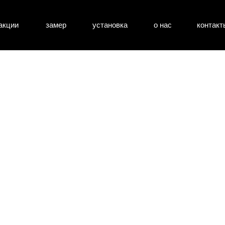
акции
замер
установка
о нас
контакт
атные двери
входные двери
перегоро