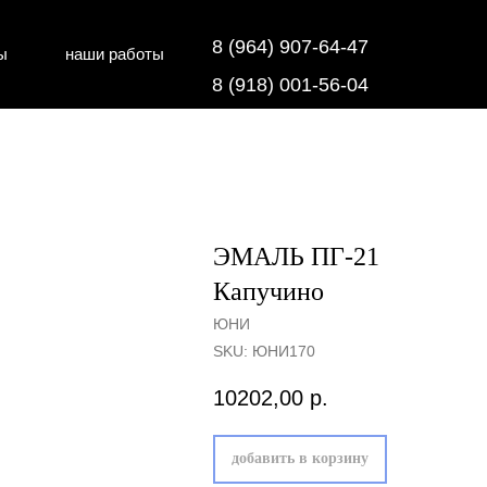
8 (964) 907-64-47
ы
наши работы
дки
напольные покрытия
8 (918) 001-56-04
ЭМАЛЬ ПГ-21
Капучино
ЮНИ
SKU:
ЮНИ170
10202,00
р.
добавить в корзину