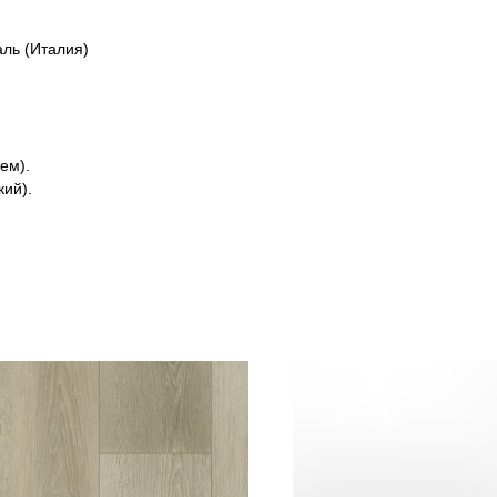
аль (Италия)
ем).
кий).