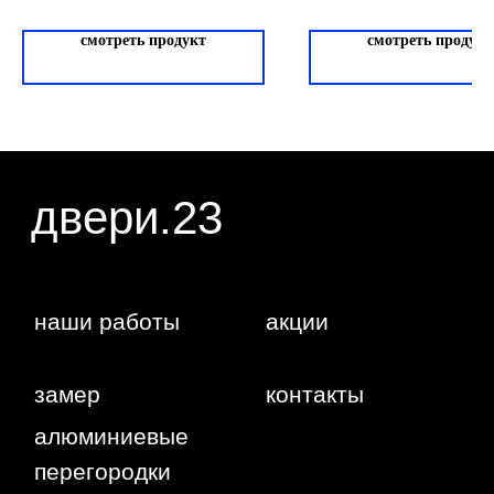
публичной офертой, определяемой положениями
статьи 437 ГК РФ. Отправляя сведения через
любую электронную форму на этом сайте, вы
смотреть продукт
смотреть продукт
даете согласие на обработку ваших
персональных данных.
г. Краснодар,
Жуковского,
4г
WA
Политика
конфиденциальности
Сайт сделан студией
"Рыба под
водой"