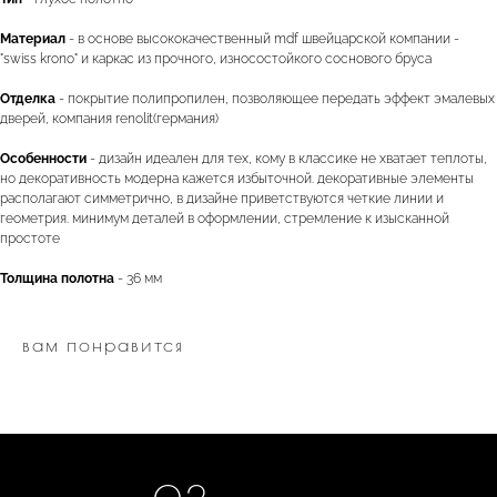
Материал
- в основе высококачественный mdf швейцарской компании -
"swiss krono" и каркас из прочного, износостойкого соснового бруса
двери.23
Отделка
- покрытие полипропилен, позволяющее передать эффект эмалевых
дверей, компания renolit(германия)
наши работы
акции
Особенности
- дизайн идеален для тех, кому в классике не хватает теплоты,
но декоративность модерна кажется избыточной. декоративные элементы
замер
контакты
располагают симметрично, в дизайне приветствуются четкие линии и
геометрия. минимум деталей в оформлении, стремление к изысканной
алюминиевые
простоте
перегородки
Толщина полотна
- 36 мм
фурнитура
межкомнатные двери
входные двери
напольные покрытия
вам понравится
8 (964) 907-64-47
8 (918) 001-56-04
ИП Фокина Виктория Алексеевна
Любая информация, представленная на данном
ИНН: 231138702432
сайте, носит исключительно информационный
ОГРНИП: 319237500016295
характер и ни при каких условиях не является
публичной офертой, определяемой положениями