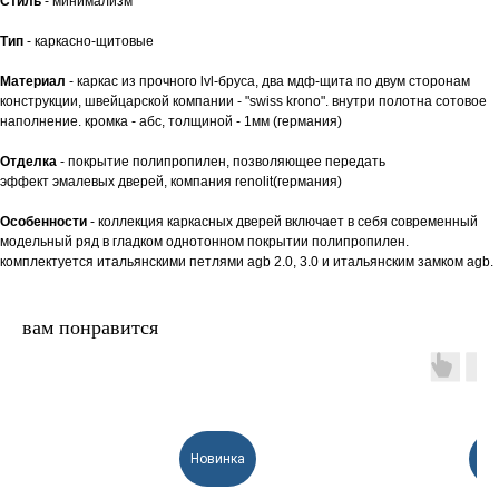
Стиль
- минимализм
Тип
- каркасно-щитовые
Материал
- каркас из прочного lvl-бруса, два мдф-щита по двум сторонам
конструкции, швейцарской компании - "swiss krono". внутри полотна сотовое
наполнение. кромка - абс, толщиной - 1мм (германия)
Отделка
- покрытие полипропилен, позволяющее передать
эффект эмалевых дверей, компания renolit(германия)
Особенности
- коллекция каркасных дверей включает в себя современный
модельный ряд в гладком однотонном покрытии полипропилен.
комплектуется итальянскими петлями agb 2.0, 3.0 и итальянским замком agb.
вам понравится
Новинка
По