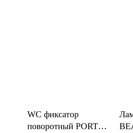
WC фиксатор
Ла
поворотный PORTA
BE