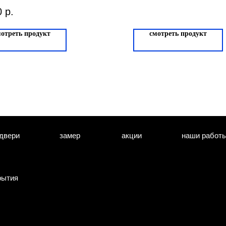
STO Бальмен
0
р.
мотреть продукт
смотреть продукт
двери
замер
акции
наши работ
рытия