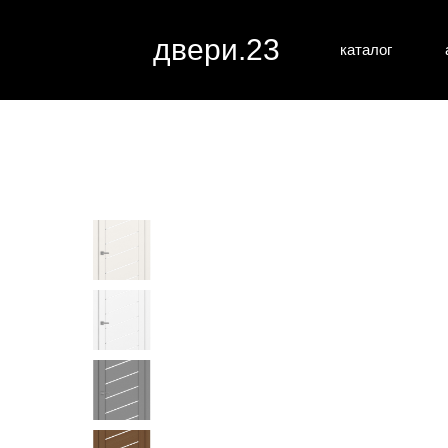
двери.23
каталог
межкомн
все категории