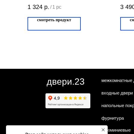
DI PARMA WC.011
GU
1 324
р.
3 49
/
1 pc
Матовое золото
смотреть продукт
с
WC.011.07
двери.23
межкомнатные 
входные двери
напольные пок
фурнитура
алюминиевые