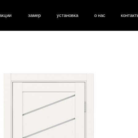
акции
замер
установка
о нас
контакт
атные двери
входные двери
перегоро