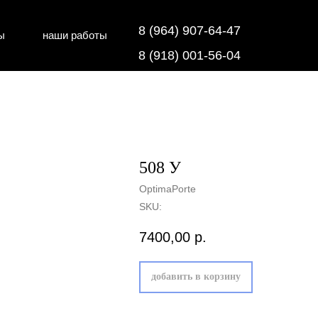
8 (964) 907-64-47
ы
наши работы
дки
напольные покрытия
8 (918) 001-56-04
508 У
OptimaPorte
SKU:
7400,00
р.
добавить в корзину