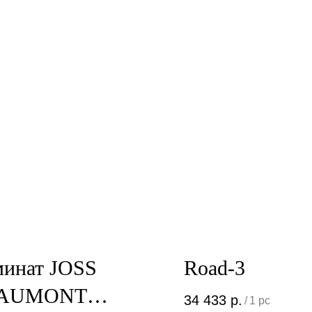
минат JOSS
Road-3
AUMONT
34 433
р.
/
1 pc