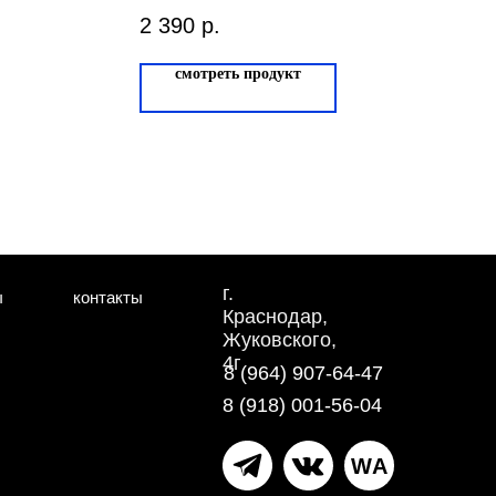
Карамельный 366-
2 390
р.
2B
смотреть продукт
г.
ы
контакты
Краснодар,
Жуковского,
4г
8 (964) 907-64-47
8 (918) 001-56-04
WA