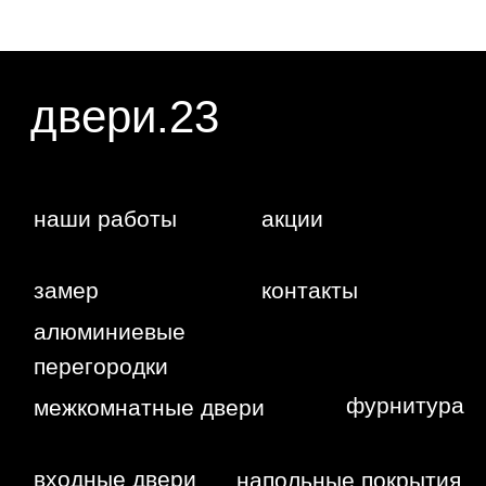
Жуковского,
4г
WA
Политика
конфиденциальности
Сайт сделан студией
"Рыба под
водой"