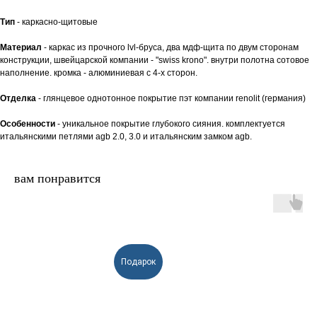
Тип
- каркасно-щитовые
Материал
- каркас из прочного lvl-бруса, два мдф-щита по двум сторонам
конструкции, швейцарской компании - "swiss krono". внутри полотна сотовое
наполнение. кромка - aлюминиевая с 4-х сторон.
Отделка
- глянцевое однотонное покрытие пэт компании renolit (германия)
Особенности
- уникальное покрытие глубокого сияния. комплектуется
итальянскими петлями agb 2.0, 3.0 и итальянским замком agb.
вам понравится
Подарок