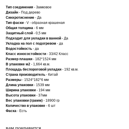
Тип соединения
- Замковое
Дизайн
- Под дерево
Синхротиснение
- Да
Тип
фаски
- V - образная крашеная
Общая толщина
- 6 мм
Защитный слой
- 0,5 мм
Подходит для укладки в ванной
- Да
Укладка на пол c подогревом
- да
Водостойкость
- да
Класс износостойкости
- 33/42 Класс
Размер плашки
- 182*1524 мм
В упаковке м2
- 1,664 кв.м.
Площадь беспороговой укладки
- 192 кв.м.
Страна производитель
- Китай
Размеры
- 1524*182*6 мм
Длина упаковки
- 1539 мм
Ширина упаковки
- 194 мм
Высота упаковки
- 37мм
Вес упаковки (грамм)
- 18900 гр
Количество в упаковке
- 6 шт
Фаска
- Есть
вам понравится