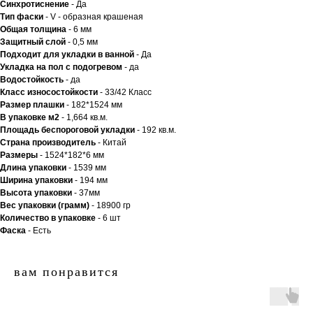
Синхротиснение
- Да
Тип
фаски
- V - образная крашеная
Общая толщина
- 6 мм
Защитный слой
- 0,5 мм
Подходит для укладки в ванной
- Да
Укладка на пол c подогревом
- да
Водостойкость
- да
Класс износостойкости
- 33/42 Класс
Размер плашки
- 182*1524 мм
В упаковке м2
- 1,664 кв.м.
Площадь беспороговой укладки
- 192 кв.м.
Страна производитель
- Китай
Размеры
- 1524*182*6 мм
Длина упаковки
- 1539 мм
Ширина упаковки
- 194 мм
Высота упаковки
- 37мм
Вес упаковки (грамм)
- 18900 гр
Количество в упаковке
- 6 шт
Фаска
- Есть
вам понравится