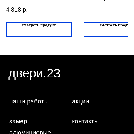
Любая информация, представленная на данном
ИНН: 231138702432
сайте, носит исключительно информационный
ОГРНИП: 319237500016295
характер и ни при каких условиях не является
4 818
р.
публичной офертой, определяемой положениями
статьи 437 ГК РФ. Отправляя сведения через
любую электронную форму на этом сайте, вы
даете согласие на обработку ваших
смотреть продукт
смотреть продукт
персональных данных.
г. Краснодар,
Жуковского,
4г
WA
Политика
конфиденциальности
Сайт сделан студией
"Рыба под
водой"