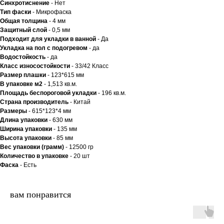
Синхротиснение
- Нет
Тип
фаски
- Микрофаска
Общая толщина
- 4 мм
Защитный слой
- 0,5 мм
Подходит для укладки в ванной
- Да
Укладка на пол c подогревом
- да
Водостойкость
- да
Класс износостойкости
- 33/42 Класс
Размер плашки
- 123*615 мм
В упаковке м2
- 1,513 кв.м.
Площадь беспороговой укладки
- 196 кв.м.
Страна производитель
- Китай
Размеры
- 615*123*4 мм
Длина упаковки
- 630 мм
Ширина упаковки
- 135 мм
Высота упаковки
- 85 мм
Вес упаковки (грамм)
- 12500 гр
Количество в упаковке
- 20 шт
Фаска
- Есть
вам понравится