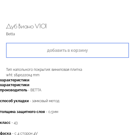
Дуб Виано V101
Betta
добавить в корзину
Тип напольного покрытия: виниловая плитка
wht: 184x1220x4 mm
характеристики
характеристики
производитель
- BETTA
способ укладки
- замковый метод
толщина защитного слоя
- 0,5мм
двери.23
класс
- 43
фаска
- с 4 сторон 4V