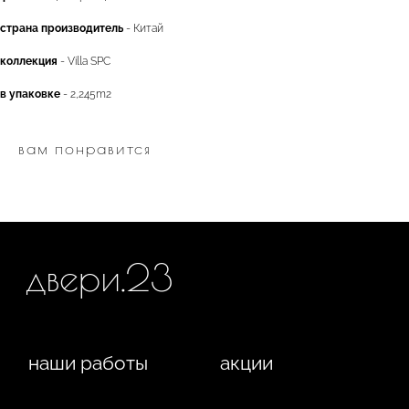
наши работы
акции
страна производитель
- Китай
коллекция
- Villa SPC
замер
контакты
алюминиевые
в упаковке
- 2,245m2
перегородки
фурнитура
межкомнатные двери
вам понравится
входные двери
напольные покрытия
8 (964) 907-64-47
8 (918) 001-56-04
ИП Фокина Виктория Алексеевна
Любая информация, представленная на данном
ИНН: 231138702432
сайте, носит исключительно информационный
ОГРНИП: 319237500016295
характер и ни при каких условиях не является
публичной офертой, определяемой положениями
статьи 437 ГК РФ. Отправляя сведения через любую
электронную форму на этом сайте, вы даете согласие
на обработку ваших персональных данных.
г. Краснодар,
Жуковского, 4г