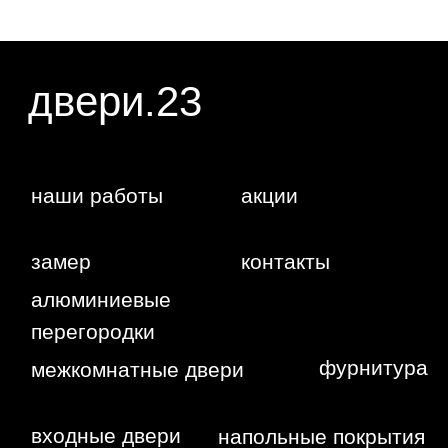
Жуковского,
4г
WA
Политика
конфиденциальности
Сайт сделан студией
"Рыба под
водой"