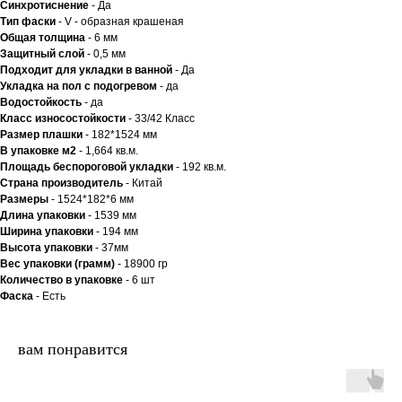
Синхротиснение
- Да
Тип
фаски
- V - образная крашеная
Общая толщина
- 6 мм
Защитный слой
- 0,5 мм
Подходит для укладки в ванной
- Да
Укладка на пол c подогревом
- да
Водостойкость
- да
Класс износостойкости
- 33/42 Класс
Размер плашки
- 182*1524 мм
В упаковке м2
- 1,664 кв.м.
Площадь беспороговой укладки
- 192 кв.м.
Страна производитель
- Китай
Размеры
- 1524*182*6 мм
Длина упаковки
- 1539 мм
Ширина упаковки
- 194 мм
Высота упаковки
- 37мм
Вес упаковки (грамм)
- 18900 гр
Количество в упаковке
- 6 шт
Фаска
- Есть
вам понравится