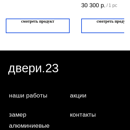
сайте, носит исключительно информационный
ОГРНИП: 319237500016295
30 300
р.
/
1 pc
характер и ни при каких условиях не является
публичной офертой, определяемой положениями
статьи 437 ГК РФ. Отправляя сведения через
любую электронную форму на этом сайте, вы
даете согласие на обработку ваших
смотреть продукт
смотреть продукт
персональных данных.
г. Краснодар,
Жуковского,
4г
WA
Политика
конфиденциальности
Сайт сделан студией
"Рыба под
водой"