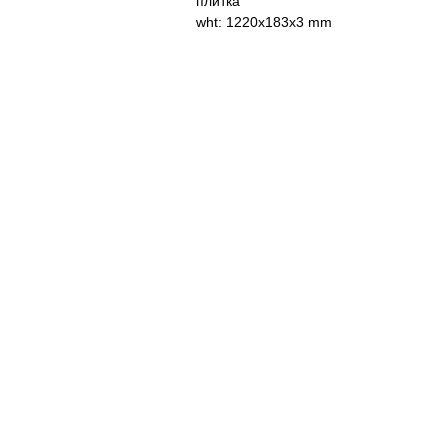
плитка
wht: 1220x183x3 mm