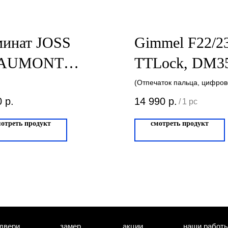
минат JOSS
Gimmel F22/2
AUMONT
TTLock, DM3
RTU Дуб
левое, черный
(Отпечаток пальца, цифров
смартфон, RFID карта, мех
ьтский
0
р.
14 990
р.
/
1 pc
ключ)
мотреть продукт
смотреть продукт
двери
замер
акции
наши работ