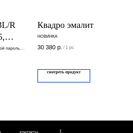
3L/R
Квадро эмалит
5,
НОВИНКА
30 380
р.
/
1 pc
ой пароль,
анический
смотреть продукт
г.
ы
контакты