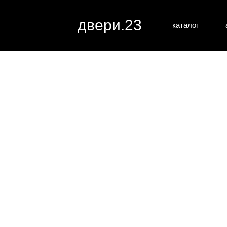
двери.23
каталог
межкомн
все категории