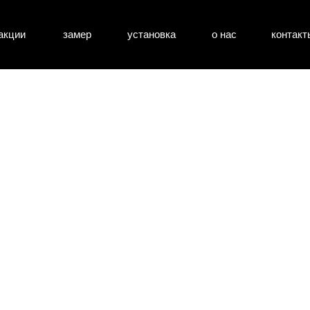
акции
замер
установка
о нас
контакт
атные двери
входные двери
перегоро