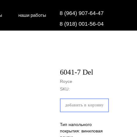
8 (964) 907-64-47
ы
наши работы
дки
напольные покрытия
8 (918) 001-56-04
6041-7 Del
Royce
SKU:
добавить в корзину
Тип напольного
покрытия: виниловая