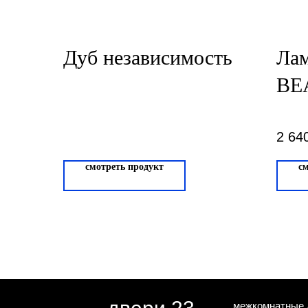
Дуб независимость
Ла
BE
VE
кел
2 64
смотреть продукт
с
межкомнатные 