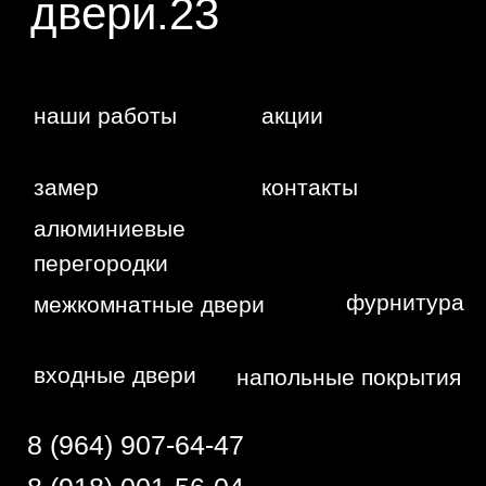
статьи 437 ГК РФ. Отправляя сведения через
любую электронную форму на этом сайте, вы
даете согласие на обработку ваших
персональных данных.
г. Краснодар,
Жуковского,
4г
WA
Политика
конфиденциальности
Сайт сделан студией
"Рыба под
водой"