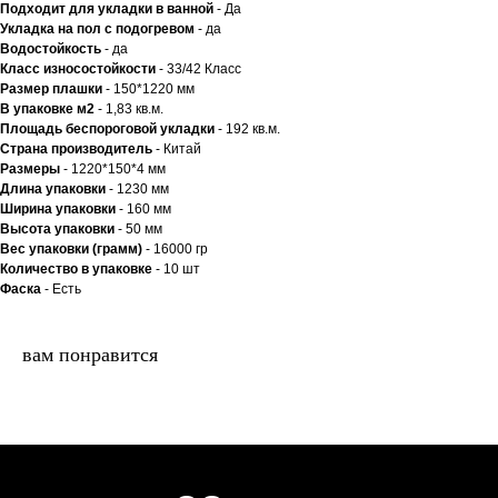
Подходит для укладки в ванной
- Да
Укладка на пол c подогревом
- да
Водостойкость
- да
Класс износостойкости
- 33/42 Класс
двери.23
Размер плашки
- 150*1220 мм
В упаковке м2
- 1,83 кв.м.
Площадь беспороговой укладки
- 192 кв.м.
Страна производитель
- Китай
наши работы
акции
Размеры
- 1220*150*4 мм
Длина упаковки
- 1230 мм
замер
контакты
Ширина упаковки
- 160 мм
Высота упаковки
- 50 мм
алюминиевые
Вес упаковки (грамм)
- 16000 гр
перегородки
Количество в упаковке
- 10 шт
Фаска
- Есть
фурнитура
межкомнатные двери
входные двери
напольные покрытия
вам понравится
8 (964) 907-64-47
8 (918) 001-56-04
ИП Фокина Виктория Алексеевна
Любая информация, представленная на данном
ИНН: 231138702432
сайте, носит исключительно информационный
ОГРНИП: 319237500016295
характер и ни при каких условиях не является
публичной офертой, определяемой положениями