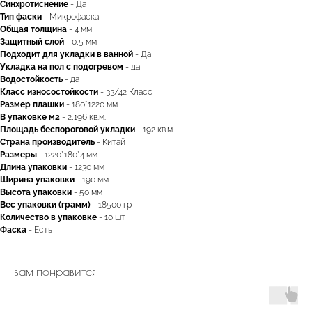
Синхротиснение
- Да
Тип
фаски
- Микрофаска
Общая толщина
- 4 мм
Защитный слой
- 0,5 мм
Подходит для укладки в ванной
- Да
Укладка на пол c подогревом
- да
Водостойкость
- да
Класс износостойкости
- 33/42 Класс
Размер плашки
- 180*1220 мм
В упаковке м2
- 2,196 кв.м.
Площадь беспороговой укладки
- 192 кв.м.
Страна производитель
- Китай
Размеры
- 1220*180*4 мм
Длина упаковки
- 1230 мм
Ширина упаковки
- 190 мм
Высота упаковки
- 50 мм
Вес упаковки (грамм)
- 18500 гр
Количество в упаковке
- 10 шт
Фаска
- Есть
вам понравится