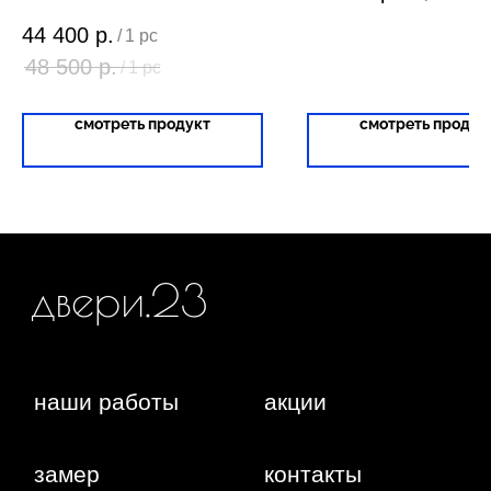
ИП Фокина Виктория Алексеевна
Любая информация, представленная на данном
ИНН: 231138702432
44 400
р.
/
1 pc
сайте, носит исключительно информационный
ОГРНИП: 319237500016295
характер и ни при каких условиях не является
48 500
р.
/
1 pc
публичной офертой, определяемой положениями
статьи 437 ГК РФ. Отправляя сведения через любую
электронную форму на этом сайте, вы даете согласие
на обработку ваших персональных данных.
смотреть продукт
смотреть продук
г. Краснодар,
Жуковского, 4г
WA
Политика конфиденциальности
Сайт сделан студией
"Рыба под водой"