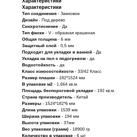
Характеристики
Характеристики
Тип соединения
- Замковое
Дизайн
- Под дерево
Синхротиснение
- Да
Тип
фаски
- V - образная крашеная
Общая толщина
- 6 мм
Защитный слой
- 0,5 мм
Подходит для укладки в ванной
- Да
Укладка на пол c подогревом
- да
Водостойкость
- да
Класс износостойкости
- 33/42 Класс
Размер плашки
- 182*1524 мм
В упаковке м2
- 1,664 кв.м.
Площадь беспороговой укладки
- 192 кв.м.
Страна производитель
- Китай
Размеры
- 1524*182*6 мм
Длина упаковки
- 1539 мм
Ширина упаковки
- 194 мм
Высота упаковки
- 37мм
Вес упаковки (грамм)
- 18900 гр
Количество в упаковке
- 6 шт