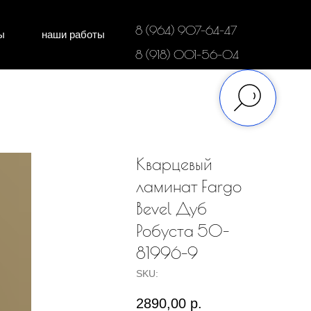
8 (964) 907-64-47
ы
наши работы
дки
напольные покрытия
8 (918) 001-56-04
Кварцевый
ламинат Fargo
Bevel Дуб
Робуста 50-
81996-9
SKU:
2890,00
р.