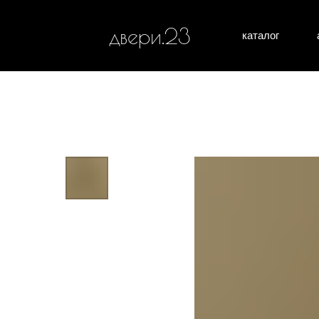
двери.23
каталог
межкомн
все категории