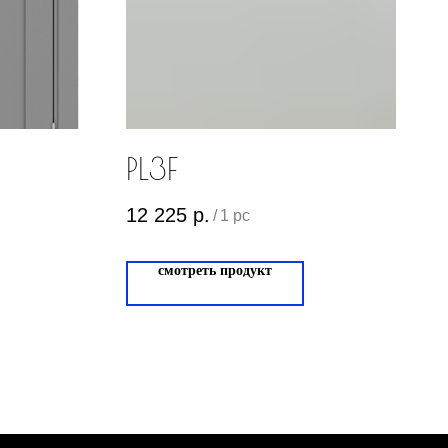
PL3F
12 225
р.
/
1 pc
смотреть продукт