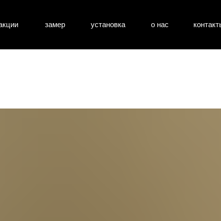
акции
замер
установка
о нас
контакт
атные двери
входные двери
перегоро