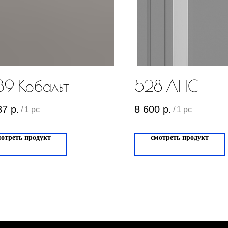
9 Кобальт
528 АПС
87
р.
8 600
р.
/
1 pc
/
1 pc
мотреть продукт
смотреть продукт