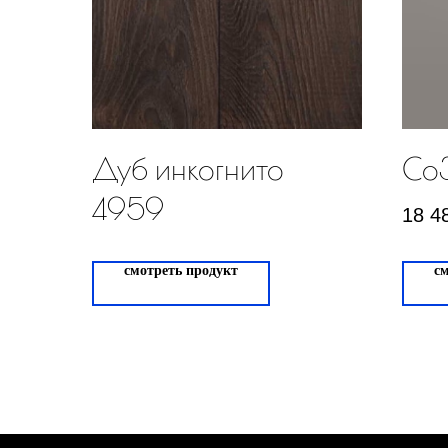
Дуб инкогнито
Co3
4959
18 4
смотреть продукт
с