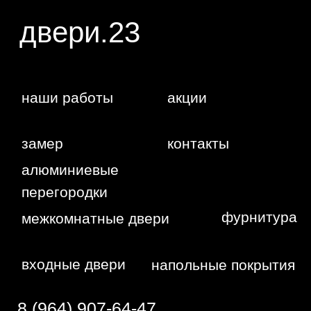
WA
Политика
конфиденциальности
Сайт сделан студией
"Рыба под
водой"