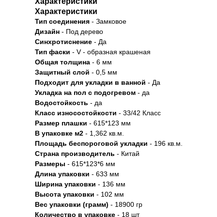
Характеристики
Характеристики
Тип соединения
- Замковое
Дизайн
- Под дерево
Синхротиснение
- Да
Тип
фаски
- V - образная крашеная
Общая толщина
- 6 мм
Защитный слой
- 0,5 мм
Подходит для укладки в ванной
- Да
Укладка на пол c подогревом
- да
Водостойкость
- да
Класс износостойкости
- 33/42 Класс
Размер плашки
- 615*123 мм
В упаковке м2
- 1,362 кв.м.
Площадь беспороговой укладки
- 196 кв.м.
Страна производитель
- Китай
Размеры
- 615*123*6 мм
Длина упаковки
- 633 мм
Ширина упаковки
- 136 мм
Высота упаковки
- 102 мм
Вес упаковки (грамм)
- 18900 гр
Количество в упаковке
- 18 шт