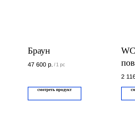
Браун
WC
по
47 600
р.
/
1 pc
DI
2 11
Ма
смотреть продукт
с
WC.