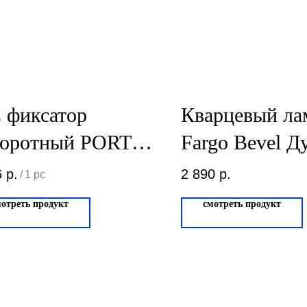
 фиксатор
Кварцевый ла
воротный PORTA
Fargo Bevel Д
 PARMA WC.011
Севилья 50-2
6
р.
2 890
р.
/
1 pc
товый хром
мотреть продукт
смотреть продукт
011.02