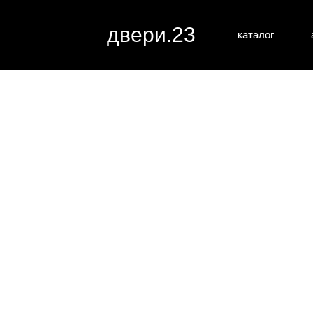
двери.23
каталог
межкомн
все категории