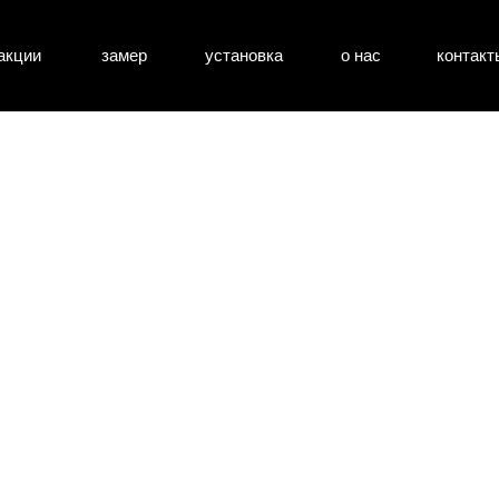
акции
замер
установка
о нас
контакт
атные двери
входные двери
перегоро