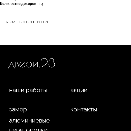
замер
контакты
Количество декоров
- 24
алюминиевые
перегородки
вам понравится
фурнитура
межкомнатные двери
входные двери
напольные покрытия
8 (964) 907-64-47
8 (918) 001-56-04
ИП Фокина Виктория Алексеевна
Любая информация, представленная на данном
ИНН: 231138702432
сайте, носит исключительно информационный
ОГРНИП: 319237500016295
характер и ни при каких условиях не является
публичной офертой, определяемой положениями
статьи 437 ГК РФ. Отправляя сведения через любую
электронную форму на этом сайте, вы даете согласие
на обработку ваших персональных данных.
г. Краснодар,
Жуковского, 4г
WA