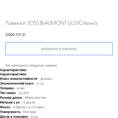
Ламинат JOSS BEAUMONT GUSTO Бенуа
3490,00
р.
добавить в корзину
Тип напольного покрытия: ламинат
Характеристики
Характеристики
Класс износостойкости
- 34 класс
Экологический класс
- Е 0,5
двери.23
Толщина
- 12 мм
Тип замка
- JCLICK
Размер доски
- 683х123х12 мм
Метраж 1 уп.
- 0,924 м2
Фаска
- V-фаска с 4-х сторон
наши работы
акции
Поверхность
- Матовая
Досок в упаковке
- 11 шт