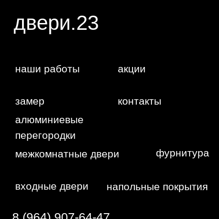
WA
Политика
конфиденциальности
Сайт сделан студией
"Рыба под
водой"