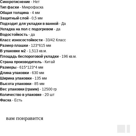
Синхротиснение
- Нет
Тип
фаски
- Микрофаска
Общая толщина
- 4 мм
Защитный слой
- 0,5 мм
Подходит для укладки в ванной
- Да
Укладка на пол c подогревом
- да
Водостойкость
- да
Класс износостойкости
- 33/42 Класс
Размер плашки
- 123*615 мм
В упаковке м2
- 1,513 кв.м.
Площадь беспороговой укладки
- 196 кв.м.
Страна производитель
- Китай
Размеры
- 615*123*4 мм
Длина упаковки
- 630 мм
Ширина упаковки
- 135 мм
Высота упаковки
- 85 мм
Вес упаковки (грамм)
- 12500 гр
Количество в упаковке
- 20 шт
Фаска
- Есть
вам понравится