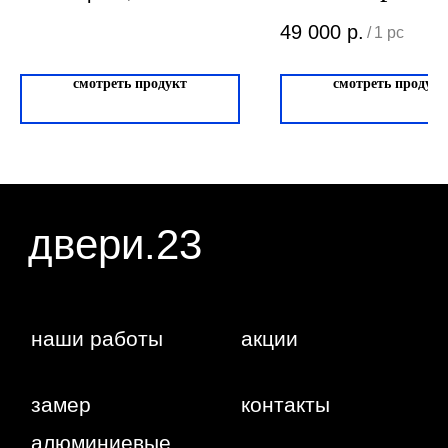
Любая информация, представленная на данном
ИНН: 231138702432
сайте, носит исключительно информационный
ОГРНИП: 319237500016295
характер и ни при каких условиях не является
49 000
р.
/
1 pc
публичной офертой, определяемой положениями
статьи 437 ГК РФ. Отправляя сведения через
любую электронную форму на этом сайте, вы
даете согласие на обработку ваших
смотреть продукт
смотреть продукт
персональных данных.
г. Краснодар,
Жуковского,
4г
WA
Политика
конфиденциальности
Сайт сделан студией
"Рыба под
водой"